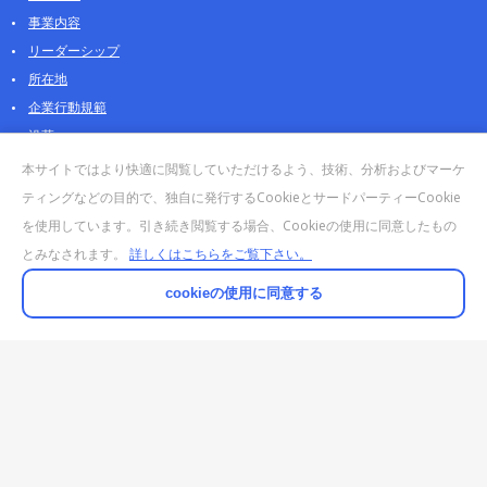
事業内容
リーダーシップ
所在地
企業行動規範
沿革
採用情報
本サイトではより快適に閲覧していただけるよう、技術、分析およびマーケ
パートナー
ティングなどの目的で、独自に発行するCookieとサードパーティーCookie
を使用しています。引き続き閲覧する場合、Cookieの使用に同意したもの
お問合せ・販売
とみなされます。
詳しくはこちらをご覧下さい。
法人お問合せについて
個人・製品のお問合せ
cookieの使用に同意する
AOSストア
クラウドデータカンパニー 法人向けガイド
販売終了・サポート終了製品
© 2025 AI DATA, Inc. All Rights Reserved.