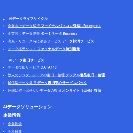
AIデータライフサイクル
企業向けデータ移行
ファイナルパソコン引越しEnterprise
企業向けデータ消去
ターミネータ Business
廃棄・リユース時に消去サービス
データ抹消サービス
データ復元ソフト
ファイナルデータ特別復元
AIデータ復旧サービス
データ復旧サービス
DATA119
故人のデジタルデータの復旧・整理
デジタル遺品復旧・整理
補償型データ復旧
データ復旧安心サービスパック
外部に持ち出せないデータの復旧
オンサイト（出張）復旧
AIデータソリューション
企業情報
企業理念
会社概要