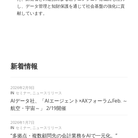
し、データ管理と知財保護を通じて社会基盤の強化に貢
献しています。
新着情報
2026年2月9日
IN
セミナー
,
ニュースリリース
AIデータ社、「AIエージェント×AXフォーラムFeb. ～
航空・宇宙～」 2/19開催
2026年1月7日
IN
セミナー
,
ニュースリリース
“多拠点・複数顧問先の会計業務をAIで一元化。”