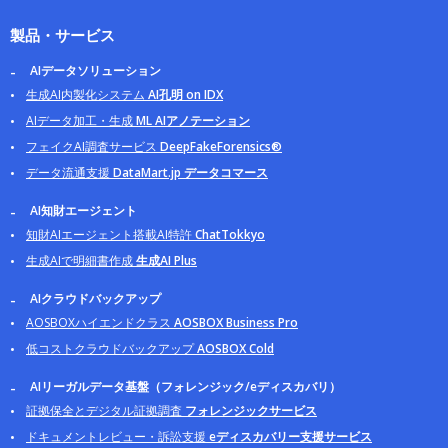
製品・サービス
AIデータソリューション
生成AI内製化システム
AI孔明 on IDX
AIデータ加工・生成
ML AIアノテーション
フェイクAI調査サービス
DeepFakeForensics®
データ流通支援
DataMart.jp データコマース
AI知財エージェント
知財AIエージェント搭載AI特許
ChatTokkyo
生成AIで明細書作成
生成AI Plus
AIクラウドバックアップ
AOSBOXハイエンドクラス
AOSBOX Business Pro
低コストクラウドバックアップ
AOSBOX Cold
AIリーガルデータ基盤（フォレンジック/eディスカバリ）
証拠保全とデジタル証拠調査
フォレンジックサービス
ドキュメントレビュー・訴訟支援
eディスカバリー支援サービス