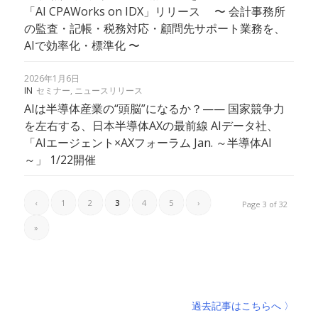
「AI CPAWorks on IDX」リリース 〜 会計事務所
の監査・記帳・税務対応・顧問先サポート業務を、
AIで効率化・標準化 〜
2026年1月6日
IN
セミナー
,
ニュースリリース
AIは半導体産業の“頭脳”になるか？—— 国家競争力
を左右する、日本半導体AXの最前線 AIデータ社、
「AIエージェント×AXフォーラム Jan. ～半導体AI
～」 1/22開催
‹
1
2
3
4
5
›
Page 3 of 32
»
過去記事はこちらへ 〉