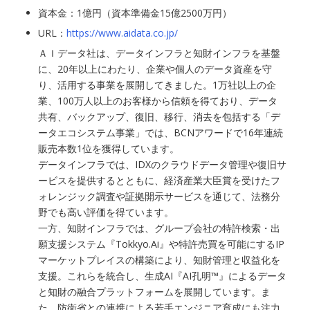
資本金：1億円（資本準備金15億2500万円）
URL：
https://www.aidata.co.jp/
ＡＩデータ社は、データインフラと知財インフラを基盤
に、20年以上にわたり、企業や個人のデータ資産を守
り、活用する事業を展開してきました。1万社以上の企
業、100万人以上のお客様から信頼を得ており、データ
共有、バックアップ、復旧、移行、消去を包括する「デ
ータエコシステム事業」では、BCNアワードで16年連続
販売本数1位を獲得しています。
データインフラでは、IDXのクラウドデータ管理や復旧サ
ービスを提供するとともに、経済産業大臣賞を受けたフ
ォレンジック調査や証拠開示サービスを通じて、法務分
野でも高い評価を得ています。
一方、知財インフラでは、グループ会社の特許検索・出
願支援システム『Tokkyo.Ai』や特許売買を可能にするIP
マーケットプレイスの構築により、知財管理と収益化を
支援。これらを統合し、生成AI『AI孔明™』によるデータ
と知財の融合プラットフォームを展開しています。ま
た、防衛省との連携による若手エンジニア育成にも注力