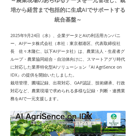
～農業現場のあらゆるデータを一元管理し、栽
培から経営まで包括的に生成AIでサポートする
統合基盤～
2025年9月24日（水）、企業データとAIの利活用カンパニ
ー、AIデータ株式会社（本社：東京都港区、代表取締役社
長 佐々木隆仁、以下AIデータ社）は、農業法人・生産者グ
ループ・農業協同組合・自治体向けに、スマートアグリ時代
に対応した業界特化型AIソリューション『AI AgriSence on
IDX』の提供を開始いたしました。
栽培管理、圃場記録、出荷対応、GAP認証、技術継承、行政
対応など、農業現場で求められる多様な記録・判断・連携業
務をAIで一元支援します。