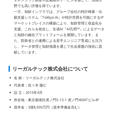
野でも高い評価を得ています。
一方、知財インフラでは、グループ会社の特許検索・出
願支援システム『Tokkyo.Ai』や特許売買を可能にするIP
マーケットプレイスの構築により、知財管理と収益化を
支援。これらを統合し、生成AI『AI孔明™』によるデータ
と知財の融合プラットフォームを展開しています。ま
た、防衛省との連携による若手エンジニア育成にも注力
し、データ管理と知財保護を通じて社会基盤の強化に貢
献しています。
リーガルテック株式会社について
名 称：リーガルテック株式会社
代表者：佐々木 隆仁
設 立：2015年4月
所在地：東京都港区虎ノ門5-13-1 虎ノ門40MTビル4F
資本金：3億8,000万円（資本準備金含む）