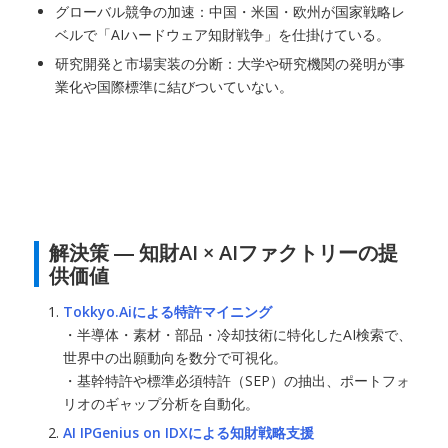
グローバル競争の加速：中国・米国・欧州が国家戦略レ
ベルで「AIハードウェア知財戦争」を仕掛けている。
研究開発と市場実装の分断：大学や研究機関の発明が事
業化や国際標準に結びついていない。
解決策 ― 知財AI × AIファクトリーの提
供価値
Tokkyo.Aiによる特許マイニング
・半導体・素材・部品・冷却技術に特化したAI検索で、
世界中の出願動向を数分で可視化。
・基幹特許や標準必須特許（SEP）の抽出、ポートフォ
リオのギャップ分析を自動化。
AI IPGenius on IDXによる知財戦略支援