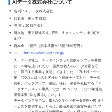
AIデータ株式会社について
名 称：AIデータ株式会社
代表者：佐々木 隆仁
設 立：2015年4月
所在地：東京都港区虎ノ門5-1-5 メトロシティ神谷町ビ
ル4F
資本金：1億円（資本準備金15億2500万円）
URL：
https://www.aidata.co.jp/
ＡＩデータ社は、データインフラと知財インフラを基盤
に、20年以上にわたり、企業や個人のデータ資産を守
り、活用する事業を展開してきました。1万社以上の企
業、100万人以上のお客様から信頼を得ており、データ
共有、バックアップ、復旧、移行、消去を包括する「デ
ータエコシステム事業」では、BCNアワードで16年連続
販売本数1位を獲得しています。
データインフラでは、IDXのクラウドデータ管理や復旧サ
ービスを提供するとともに、経済産業大臣賞を受けたフ
ォレンジック調査や証拠開示サービスを通じて、法務分