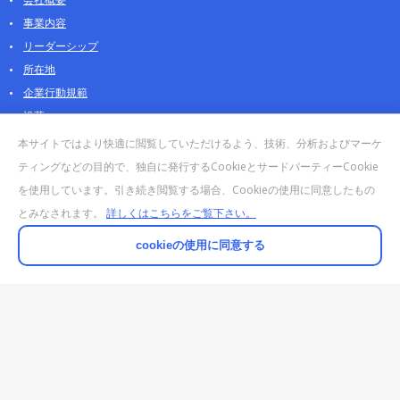
事業内容
リーダーシップ
所在地
企業行動規範
沿革
採用情報
本サイトではより快適に閲覧していただけるよう、技術、分析およびマーケ
パートナー
ティングなどの目的で、独自に発行するCookieとサードパーティーCookie
を使用しています。引き続き閲覧する場合、Cookieの使用に同意したもの
お問合せ・販売
とみなされます。
詳しくはこちらをご覧下さい。
法人お問合せについて
個人・製品のお問合せ
cookieの使用に同意する
AOSストア
クラウドデータカンパニー 法人向けガイド
販売終了・サポート終了製品
© 2025 AI DATA, Inc. All Rights Reserved.