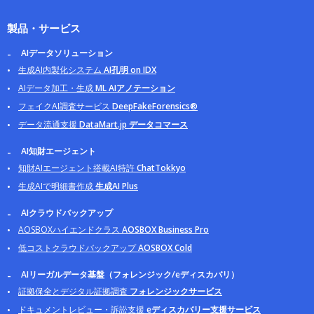
製品・サービス
AIデータソリューション
生成AI内製化システム
AI孔明 on IDX
AIデータ加工・生成
ML AIアノテーション
フェイクAI調査サービス
DeepFakeForensics®
データ流通支援
DataMart.jp データコマース
AI知財エージェント
知財AIエージェント搭載AI特許
ChatTokkyo
生成AIで明細書作成
生成AI Plus
AIクラウドバックアップ
AOSBOXハイエンドクラス
AOSBOX Business Pro
低コストクラウドバックアップ
AOSBOX Cold
AIリーガルデータ基盤（フォレンジック/eディスカバリ）
証拠保全とデジタル証拠調査
フォレンジックサービス
ドキュメントレビュー・訴訟支援
eディスカバリー支援サービス