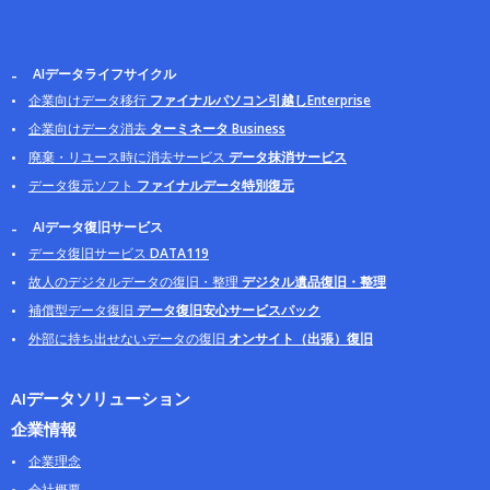
AIデータライフサイクル
企業向けデータ移行
ファイナルパソコン引越しEnterprise
企業向けデータ消去
ターミネータ Business
廃棄・リユース時に消去サービス
データ抹消サービス
データ復元ソフト
ファイナルデータ特別復元
AIデータ復旧サービス
データ復旧サービス
DATA119
故人のデジタルデータの復旧・整理
デジタル遺品復旧・整理
補償型データ復旧
データ復旧安心サービスパック
外部に持ち出せないデータの復旧
オンサイト（出張）復旧
AIデータソリューション
企業情報
企業理念
会社概要