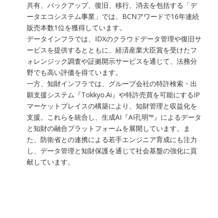
共有、バックアップ、復旧、移行、消去を包括する「デ
ータエコシステム事業」では、BCNアワードで16年連続
販売本数1位を獲得しています。
データインフラでは、IDXのクラウドデータ管理や復旧サ
ービスを提供するとともに、経済産業大臣賞を受けたフ
ォレンジック調査や証拠開示サービスを通じて、法務分
野でも高い評価を得ています。
一方、知財インフラでは、グループ会社の特許検索・出
願支援システム『Tokkyo.Ai』や特許売買を可能にするIP
マーケットプレイスの構築により、知財管理と収益化を
支援。これらを統合し、生成AI『AI孔明™』によるデータ
と知財の融合プラットフォームを展開しています。ま
た、防衛省との連携による若手エンジニア育成にも注力
し、データ管理と知財保護を通じて社会基盤の強化に貢
献しています。