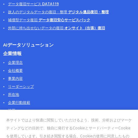
データ復旧サービス
DATA119
故人のデジタルデータの復旧・整理
デジタル遺品復旧・整理
補償型データ復旧
データ復旧安心サービスパック
外部に持ち出せないデータの復旧
オンサイト（出張）復旧
AIデータソリューション
企業情報
企業理念
会社概要
事業内容
リーダーシップ
所在地
企業行動規範
沿革
採用情報
本サイトではより快適に閲覧していただけるよう、技術、分析およびマーケ
パートナー
ティングなどの目的で、独自に発行するCookieとサードパーティーCookie
を使用しています。引き続き閲覧する場合、Cookieの使用に同意したもの
お問合せ・販売