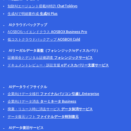
知財AIエージェント搭載AI特許
ChatTokkyo
生成AIで明細書作成
生成AI Plus
AIクラウドバックアップ
AOSBOXハイエンドクラス
AOSBOX Business Pro
低コストクラウドバックアップ
AOSBOX Cold
AIリーガルデータ基盤（フォレンジック/eディスカバリ）
証拠保全とデジタル証拠調査
フォレンジックサービス
ドキュメントレビュー・訴訟支援
eディスカバリー支援サービス
AIデータライフサイクル
企業向けデータ移行
ファイナルパソコン引越しEnterprise
企業向けデータ消去
ターミネータ Business
廃棄・リユース時に消去サービス
データ抹消サービス
データ復元ソフト
ファイナルデータ特別復元
AIデータ復旧サービス