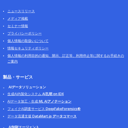
ニュースリリース
メディア掲載
セミナー情報
プライバシーポリシー
個人情報の取扱いについて
情報セキュリティポリシー
個人情報の利用目的の通知、開示、訂正等、利用停止等に関するお手続きの
ご案内
製品・サービス
AIデータソリューション
生成AI内製化システム
AI孔明 on IDX
AIデータ加工・生成
ML AIアノテーション
フェイクAI調査サービス
DeepFakeForensics®
データ流通支援
DataMart.jp データコマース
AI知財エージェント