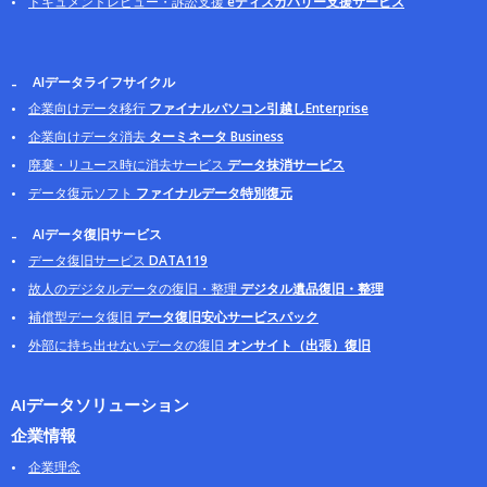
ドキュメントレビュー・訴訟支援
eディスカバリー支援サービス
AIデータライフサイクル
企業向けデータ移行
ファイナルパソコン引越しEnterprise
企業向けデータ消去
ターミネータ Business
廃棄・リユース時に消去サービス
データ抹消サービス
データ復元ソフト
ファイナルデータ特別復元
AIデータ復旧サービス
データ復旧サービス
DATA119
故人のデジタルデータの復旧・整理
デジタル遺品復旧・整理
補償型データ復旧
データ復旧安心サービスパック
外部に持ち出せないデータの復旧
オンサイト（出張）復旧
AIデータソリューション
企業情報
企業理念