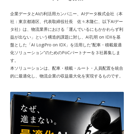
企業データとAIの利活用カンパニー、AIデータ株式会社（本
社：東京都港区、代表取締役社長 佐々木隆仁、以下AIデー
タ社）は、物流業界における「運んでいるにもかかわらず利
益が出ない」という構造的課題に対し、AI孔明 on IDXを基
盤とした「AI LogiPro on IDX」を活用した“配車・積載最適
化ソリューション”のためのPoCパートナーを３社募集しま
す。
本ソリューションは、配車・積載・ルート・人員配置を統合
的に最適化し、物流企業の収益最大化を実現するものです。