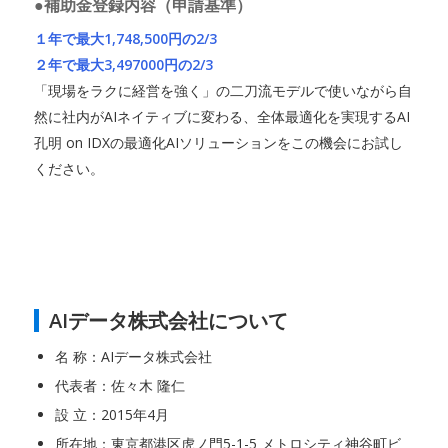
●補助金登録内容（申請基準）
１年で最大1,748,500円の2/3
２年で最大3,497000円の2/3
「現場をラクに経営を強く」の二刀流モデルで使いながら自
然に社内がAIネイティブに変わる、全体最適化を実現するAI
孔明 on IDXの最適化AIソリューションをこの機会にお試し
ください。
AIデータ株式会社について
名 称：AIデータ株式会社
代表者：佐々木 隆仁
設 立：2015年4月
所在地：東京都港区虎ノ門5-1-5 メトロシティ神谷町ビ