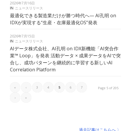
2026年7月16日
IN
ニュースリリース
最適化できる製造業だけが勝つ時代へ— AI孔明 on
IDXが実現する“生産・在庫最適化OS”発表
2026年7月15日
IN
ニュースリリース
AIデータ株式会社、AI孔明 on IDX新機能「AI突合作
業™ Loop」を発表 活動データ × 成果データをAIで突
合し、成功パターンを継続的に学習する新しいAI
Correlation Platform
«
‹
3
4
5
6
7
Page 5 of 205
›
»
過去記事はこちらへ 〉