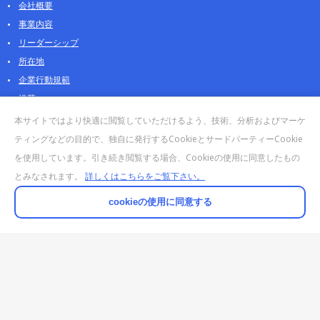
会社概要
事業内容
リーダーシップ
所在地
企業行動規範
沿革
採用情報
本サイトではより快適に閲覧していただけるよう、技術、分析およびマーケ
パートナー
ティングなどの目的で、独自に発行するCookieとサードパーティーCookie
を使用しています。引き続き閲覧する場合、Cookieの使用に同意したもの
お問合せ・販売
とみなされます。
詳しくはこちらをご覧下さい。
法人お問合せについて
個人・製品のお問合せ
cookieの使用に同意する
AOSストア
クラウドデータカンパニー 法人向けガイド
販売終了・サポート終了製品
© 2025 AI DATA, Inc. All Rights Reserved.