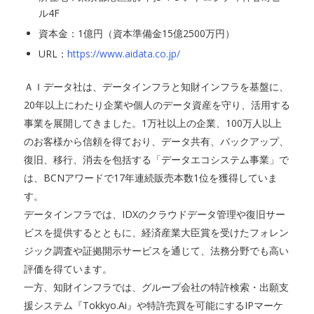
ル4F
資本金：1億円（資本準備金15億2500万円）
URL：
https://www.aidata.co.jp/
ＡＩデータ社は、データインフラと知財インフラを基盤に、
20年以上にわたり企業や個人のデータ資産を守り、活用する
事業を展開してきました。1万社以上の企業、100万人以上
のお客様から信頼を得ており、データ共有、バックアップ、
復旧、移行、消去を包括する「データエコシステム事業」で
は、BCNアワードで17年連続販売本数1位を獲得していま
す。
データインフラでは、IDXのクラウドデータ管理や復旧サー
ビスを提供するとともに、経済産業大臣賞を受けたフォレン
ジック調査や証拠開示サービスを通じて、法務分野でも高い
評価を得ています。
一方、知財インフラでは、グループ会社の特許検索・出願支
援システム『Tokkyo.Ai』や特許売買を可能にするIPマーケ