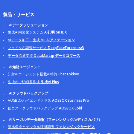
製品・サービス
AIデータソリューション
生成AI内製化システム
AI孔明 on IDX
AIデータ加工・生成
ML AIアノテーション
フェイクAI調査サービス
DeepFakeForensics®
データ流通支援
DataMart.jp データコマース
AI知財エージェント
知財AIエージェント搭載AI特許
ChatTokkyo
生成AIで明細書作成
生成AI Plus
AIクラウドバックアップ
AOSBOXハイエンドクラス
AOSBOX Business Pro
低コストクラウドバックアップ
AOSBOX Cold
AIリーガルデータ基盤（フォレンジック/eディスカバリ）
証拠保全とデジタル証拠調査
フォレンジックサービス