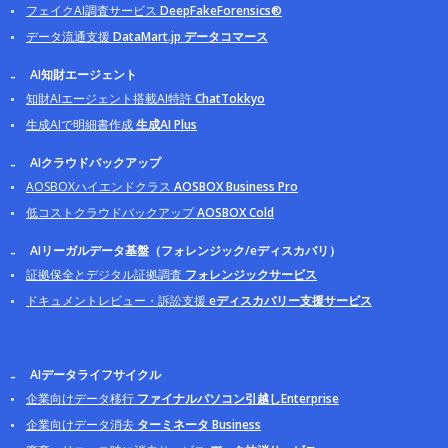
フェイクAI調査サービス
DeepFakeForensics®
データ流通支援
DataMart.jp データコマース
AI知財エージェント
知財AIエージェント搭載AI特許
ChatTokkyo
生成AIで明細書作成
生成AI Plus
AIクラウドバックアップ
AOSBOXハイエンドクラス
AOSBOX Business Pro
低コストクラウドバックアップ
AOSBOX Cold
AIリーガルデータ基盤（フォレンジック/eディスカバリ）
証拠保全とデジタル証拠調査
フォレンジックサービス
ドキュメントレビュー・訴訟支援
eディスカバリー支援サービス
AIデータライフサイクル
企業向けデータ移行
ファイナルパソコン引越しEnterprise
企業向けデータ消去
ターミネータ Business