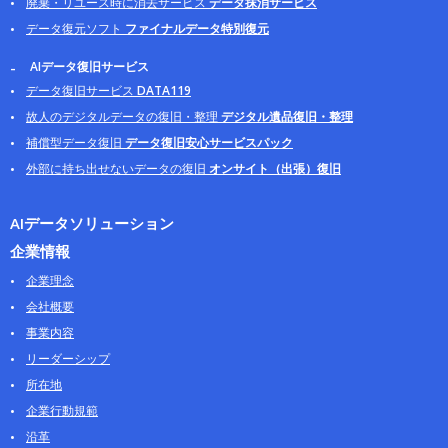
廃棄・リユース時に消去サービス
データ抹消サービス
データ復元ソフト
ファイナルデータ特別復元
AIデータ復旧サービス
データ復旧サービス
DATA119
故人のデジタルデータの復旧・整理
デジタル遺品復旧・整理
補償型データ復旧
データ復旧安心サービスパック
外部に持ち出せないデータの復旧
オンサイト（出張）復旧
AIデータソリューション
企業情報
企業理念
会社概要
事業内容
リーダーシップ
所在地
企業行動規範
沿革