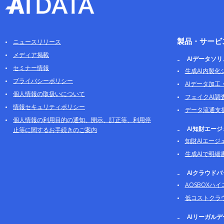
製品・サービ
ニュースリリース
メディア掲載
AIデータソ
セミナー情報
生成AI内製化
プライバシーポリシー
AIデータ加工
個人情報の取扱いについて
フェイクAI調
情報セキュリティポリシー
データ流通支
個人情報の利用目的の通知、開示、訂正等、利用停
AI知財エー
止等に関するお手続きのご案内
知財AIエージ
生成AIで明細
AIクラウド
AOSBOXハ
低コストクラ
AIリーガル