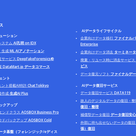
ス
AIデータライフサイクル
リューション
企業向けデータ移行
ファイナルパ
システム
AI孔明 on IDX
Enterprise
・生成
ML AIアノテーション
企業向けデータ消去
ターミネータ B
査サービス
DeepFakeForensics®
廃棄・リユース時に消去サービス
ビス
援
DataMart.jp データコマース
データ復元ソフト
ファイナルデー
ジェント
ェント搭載AI特許
ChatTokkyo
AIデータ復旧サービス
データ復旧サービス
DATA119
書作成
生成AI Plus
故人のデジタルデータの復旧・整
バックアップ
復旧・整理
イエンドクラス
AOSBOX Business Pro
補償型データ復旧
データ復旧安心
ウドバックアップ
AOSBOX Cold
外部に持ち出せないデータの復旧
張）復旧
データ基盤（フォレンジック/eディス