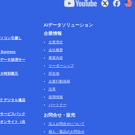
AIデータソリューション
企業情報
ソコン引越し
企業理念
会社概要
usiness
事業内容
データ抹消サー
リーダーシップ
タ特別復元
所在地
企業行動規範
沿革
採用情報
理
デジタル遺品
パートナー
サービスパック
お問合せ・販売
オンサイト（出
法人お問合せについて
個人・製品のお問合せ