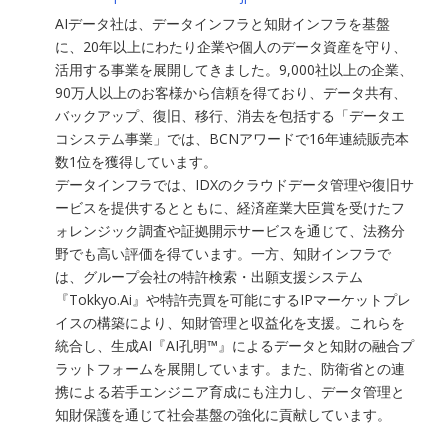
AIデータ社は、データインフラと知財インフラを基盤
に、20年以上にわたり企業や個人のデータ資産を守り、
活用する事業を展開してきました。9,000社以上の企業、
90万人以上のお客様から信頼を得ており、データ共有、
バックアップ、復旧、移行、消去を包括する「データエ
コシステム事業」では、BCNアワードで16年連続販売本
数1位を獲得しています。
データインフラでは、IDXのクラウドデータ管理や復旧サ
ービスを提供するとともに、経済産業大臣賞を受けたフ
ォレンジック調査や証拠開示サービスを通じて、法務分
野でも高い評価を得ています。一方、知財インフラで
は、グループ会社の特許検索・出願支援システム
『Tokkyo.Ai』や特許売買を可能にするIPマーケットプレ
イスの構築により、知財管理と収益化を支援。これらを
統合し、生成AI『AI孔明™』によるデータと知財の融合プ
ラットフォームを展開しています。また、防衛省との連
携による若手エンジニア育成にも注力し、データ管理と
知財保護を通じて社会基盤の強化に貢献しています。