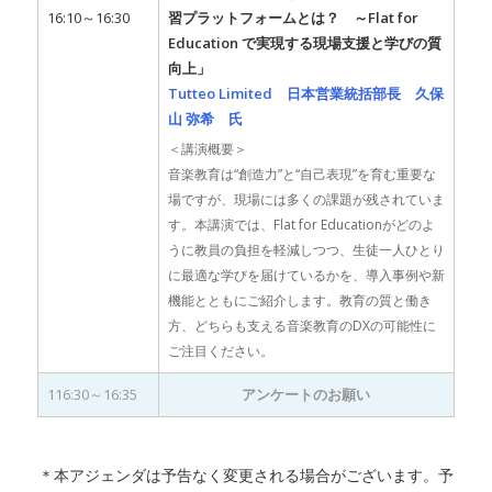
16:10～16:30
習プラットフォームとは？ ～Flat for
Education で実現する現場支援と学びの質
向上」
Tutteo Limited 日本営業統括部長 久保
山 弥希 氏
＜講演概要＞
音楽教育は“創造力”と“自己表現”を育む重要な
場ですが、現場には多くの課題が残されていま
す。本講演では、Flat for Educationがどのよ
うに教員の負担を軽減しつつ、生徒一人ひとり
に最適な学びを届けているかを、導入事例や新
機能とともにご紹介します。教育の質と働き
方、どちらも支える音楽教育のDXの可能性に
ご注目ください。
116:30～16:35
アンケートのお願い
＊本アジェンダは予告なく変更される場合がございます。予