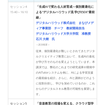
セッション4
「生成AIで変わる人材育成～個別最適化に
15:40～16:10
よる“デジタルハリウッド流 学びのDX”最前
線」
デジタルハリウッド株式会社 まなびメデ
ィア事業部 チーフ 教材開発担当
デジタルハリウッド大学大学院 准教授
石川 大樹 氏
＜講演概要＞
従来、個別最適化が難しいとされてきたデジタ
ルクリエイティブ教育において、生成AIの進化
が学び方そのものを変えようとしています。本
講演では、弊社のこれまでの研究成果や開発中
のAITutorシステムを例に、AIによる学習支援
の最前線を紹介。さらに、AIと講師がどのよう
に役割分担し、学びを深めていけるのか、これ
からのデジタルスキル教育の可能性を展望しま
す。
セッション5
「音楽教育の現場を変える、クラウド型学