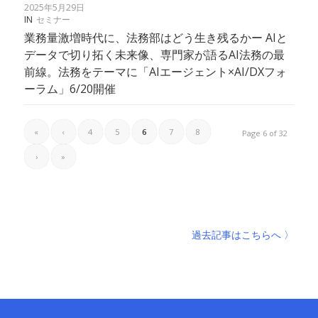
2025年5月29日
IN
セミナー
業務量激増時代に、法務部はどう生き残るかー AIと
データで切り拓く未来像、専門家が語るAI法務の最
前線。法務をテーマに「AIエージェント×AI/DXフォ
ーラム」6/20開催
«
‹
4
5
6
7
8
Page 6 of 32
›
»
過去記事はこちらへ 〉