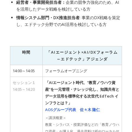
経営者・事業開発担当者：
企業の競争力強化のため、AI
を活用したデータ戦略を検討している方
情報システム部門・DX推進担当者
: 事業のDX戦略を策定
し、エドテック分野でのAI活用を検討している方
時間
「AIエージェント×AI/DXフォーラム
～エドテック」アジェンダ
14:00～14:05
フォーラムオープニング
セッション１
「AIエージェント時代、”教育ノウハウ資
14:05～14:20
産”を一元管理・ナレッジ化し、知識共有と
データ活用を標準化する次世代 EdTech イ
ンフラとは？」
AOSグループ代表 佐々木 隆仁
＜講演概要＞
教案・シラバス・授業評価などの「教育ノウハ
ウ資産」が属人化、過去資料は紙やローカルサ