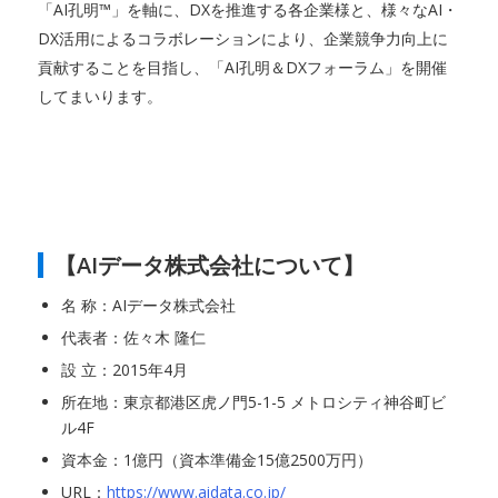
「AI孔明™」を軸に、DXを推進する各企業様と、様々なAI・
DX活用によるコラボレーションにより、企業競争力向上に
貢献することを目指し、「AI孔明＆DXフォーラム」を開催
してまいります。
【AIデータ株式会社について】
名 称：AIデータ株式会社
代表者：佐々木 隆仁
設 立：2015年4月
所在地：東京都港区虎ノ門5-1-5 メトロシティ神谷町ビ
ル4F
資本金：1億円（資本準備金15億2500万円）
URL：
https://www.aidata.co.jp/