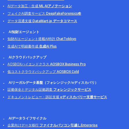
AIデータ加工・生成
ML AIアノテーション
フェイクAI調査サービス
DeepFakeForensics®
データ流通支援
DataMart.jp データコマース
AI知財エージェント
知財AIエージェント搭載AI特許
ChatTokkyo
生成AIで明細書作成
生成AI Plus
AIクラウドバックアップ
AOSBOXハイエンドクラス
AOSBOX Business Pro
低コストクラウドバックアップ
AOSBOX Cold
AIリーガルデータ基盤（フォレンジック/eディスカバリ）
証拠保全とデジタル証拠調査
フォレンジックサービス
ドキュメントレビュー・訴訟支援
eディスカバリー支援サービス
AIデータライフサイクル
企業向けデータ移行
ファイナルパソコン引越しEnterprise