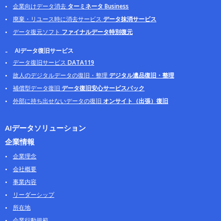
企業向けデータ消去
ターミネータ Business
廃棄・リユース時に消去サービス
データ抹消サービス
データ復元ソフト
ファイナルデータ特別復元
AIデータ復旧サービス
データ復旧サービス
DATA119
故人のデジタルデータの復旧・整理
デジタル遺品復旧・整理
補償型データ復旧
データ復旧安心サービスパック
外部に持ち出せないデータの復旧
オンサイト（出張）復旧
AIデータソリューション
企業情報
企業理念
会社概要
事業内容
リーダーシップ
所在地
企業行動規範