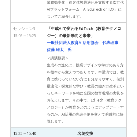
業務効率化・顧客体験最適化を支援する次世代
AIプラットフォーム「AI EduTech on IDX」に
ついてご紹介します。
セッション3
「生成AIで変わるEdTech（教育テクノロ
15:05～15:25
ジー）の最新動向と未来」
一般社団法人教育AI活用協会 代表理事
佐藤 雄太 氏
＜講演概要＞
生成AIの進化は、授業デザインや学びのあり方
を根本から変えつつあります。本講演では、教
育に携わっていない方にも分かりやすく、個別
最適化・探究的な学び・教員の働き方改革とい
ったキーワードを軸に全国の教育現場の実状を
お伝えします。その中で、EdTech（教育テク
ノロジー）が教育をどのようにアップデートす
るのか、AI活用の先進事例を交えて俯瞰的に解
説します。
15:25～15:40
名刺交換