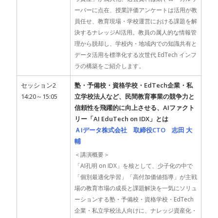
ーバーに点在、授業評価アンケートは活用が教
員任せ、教育現場・学校運営における課題を解
決するナレッジAI活用。教員の属人的な情報管
理から脱却し、学校内・地域内での知識共有と
データ活用を標準化する次世代 EdTech インフ
ラの構築をご紹介します。
セッション2
塾・予備校・資格学校・EdTech企業・私
14:20～15:05
立学校法人など、民間教育事業の競争力と
信頼性を飛躍的に向上させる、AIファクト
リー「AI EduTech on IDX」とは
ＡIデータ株式会社 取締役CTO 志田 大
輔
＜講演概要＞
「AI孔明 on IDX」を核として、少子化の中で
「個別最適化学習」「高付加価値指導」が主戦
場の教育市場の成長と課題解決を一気にソリュ
ーションする塾・予備校・資格学校・EdTech
企業・私立学校法人向けに、ナレッジ資産化・