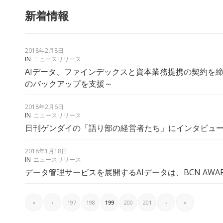
新着情報
2018年2月8日
IN
ニュースリリース
AIデータ、ファインデックスと資本業務提携の契約を締
のバックアップを支援～
2018年2月6日
IN
ニュースリリース
日刊ゲンダイの「語り部の経営者たち」にインタビュ
2018年1月18日
IN
ニュースリリース
データ管理サービスを展開するAIデータは、BCN AW
«
‹
197
198
199
200
201
›
»