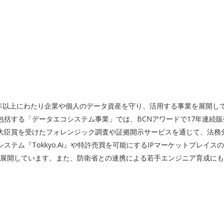
年以上にわたり企業や個人のデータ資産を守り、活用する事業を展開して
括する「データエコシステム事業」では、BCNアワードで17年連続販
大臣賞を受けたフォレンジック調査や証拠開示サービスを通じて、法務
テム『Tokkyo.Ai』や特許売買を可能にするIPマーケットプレイ
ムを展開しています。また、防衛省との連携による若手エンジニア育成に