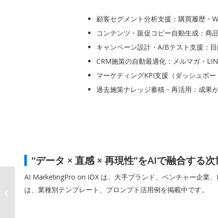
顧客セグメント分析支援：購買履歴・W
コンテンツ・販促コピー自動生成：商品
キャンペーン設計・A/Bテスト支援：
CRM施策の自動最適化：メルマガ・LI
マーケティングKPI支援（ダッシュボー
過去施策ナレッジ蓄積・再活用：成果
“データ × 直感 × 再現性”をAIで融合す
AI MarketingPro on IDX は、大手ブランド、
AIデータ社、医療業界
は、業種別テンプレート、プロンプト活用例を掲載中です。
向け経営OSモデルのホ
ワイトラベル導入決定...