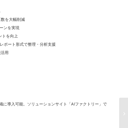
み
工数を大幅削減
ーンを実現
ントを向上
Iがレポート形式で整理・分析支援
続活用
ての組織に導入可能。ソリューションサイト「AIファクトリー」で