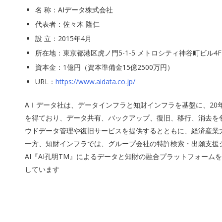
名 称：AIデータ株式会社
代表者：佐々木 隆仁
設 立：2015年4月
所在地：東京都港区虎ノ門5-1-5 メトロシティ神谷町ビル4F
資本金：1億円（資本準備金15億2500万円）
URL：
https://www.aidata.co.jp/
AＩデータ社は、データインフラと知財インフラを基盤に、20
を得ており、データ共有、バックアップ、復旧、移行、消去を包
ウドデータ管理や復旧サービスを提供するとともに、経済産業
一方、知財インフラでは、グループ会社の特許検索・出願支援シス
AI『AI孔明TM』によるデータと知財の融合プラットフォー
しています