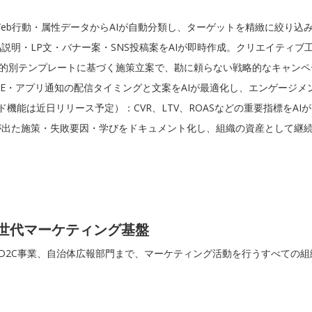
eb行動・属性データからAIが自動分類し、ターゲットを精緻に絞り込
説明・LP文・バナー案・SNS投稿案をAIが即時作成。クリエイティブ
目的別テンプレートに基づく施策立案で、勘に頼らない戦略的なキャンペ
NE・アプリ通知の配信タイミングと文案をAIが最適化し、エンゲージメ
ド機能は近日リリース予定）：CVR、LTV、ROASなどの重要指標をA
が出た施策・失敗要因・学びをドキュメント化し、組織の資産として継
る次世代マーケティング基盤
ベンチャー企業、D2C事業、自治体広報部門まで、マーケティング活動を行うすべ